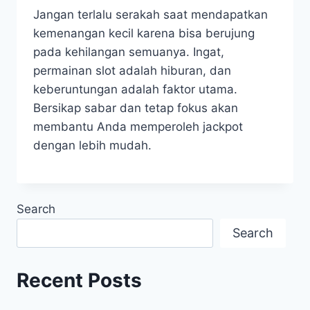
Jangan terlalu serakah saat mendapatkan
kemenangan kecil karena bisa berujung
pada kehilangan semuanya. Ingat,
permainan slot adalah hiburan, dan
keberuntungan adalah faktor utama.
Bersikap sabar dan tetap fokus akan
membantu Anda memperoleh jackpot
dengan lebih mudah.
Search
Search
Recent Posts