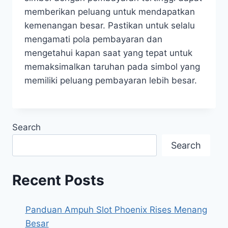
memberikan peluang untuk mendapatkan
kemenangan besar. Pastikan untuk selalu
mengamati pola pembayaran dan
mengetahui kapan saat yang tepat untuk
memaksimalkan taruhan pada simbol yang
memiliki peluang pembayaran lebih besar.
Search
Search
Recent Posts
Panduan Ampuh Slot Phoenix Rises Menang
Besar