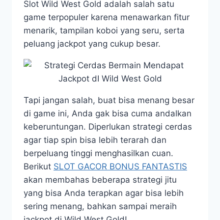
Slot Wild West Gold adalah salah satu
game terpopuler karena menawarkan fitur
menarik, tampilan koboi yang seru, serta
peluang jackpot yang cukup besar.
Tapi jangan salah, buat bisa menang besar
di game ini, Anda gak bisa cuma andalkan
keberuntungan. Diperlukan strategi cerdas
agar tiap spin bisa lebih terarah dan
berpeluang tinggi menghasilkan cuan.
Berikut
SLOT GACOR BONUS FANTASTIS
akan membahas beberapa strategi jitu
yang bisa Anda terapkan agar bisa lebih
sering menang, bahkan sampai meraih
jackpot di Wild West Gold!