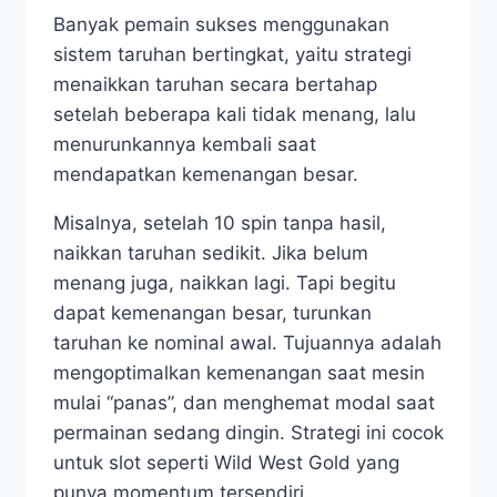
Banyak pemain sukses menggunakan
sistem taruhan bertingkat, yaitu strategi
menaikkan taruhan secara bertahap
setelah beberapa kali tidak menang, lalu
menurunkannya kembali saat
mendapatkan kemenangan besar.
Misalnya, setelah 10 spin tanpa hasil,
naikkan taruhan sedikit. Jika belum
menang juga, naikkan lagi. Tapi begitu
dapat kemenangan besar, turunkan
taruhan ke nominal awal. Tujuannya adalah
mengoptimalkan kemenangan saat mesin
mulai “panas”, dan menghemat modal saat
permainan sedang dingin. Strategi ini cocok
untuk slot seperti Wild West Gold yang
punya momentum tersendiri.