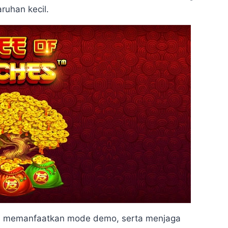
ruhan kecil.
, memanfaatkan mode demo, serta menjaga