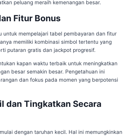
katkan peluang meraih kemenangan besar.
an Fitur Bonus
 untuk mempelajari tabel pembayaran dan fitur
anya memiliki kombinasi simbol tertentu yang
ti putaran gratis dan jackpot progresif.
tukan kapan waktu terbaik untuk meningkatkan
an besar semakin besar. Pengetahuan ini
rangan dan fokus pada momen yang berpotensi
l dan Tingkatkan Secara
mulai dengan taruhan kecil. Hal ini memungkinkan