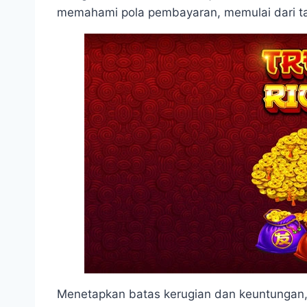
memahami pola pembayaran, memulai dari ta
Menetapkan batas kerugian dan keuntungan