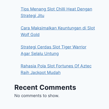
Tips Menang Slot Chilli Heat Dengan
Strategi Jitu
Cara Maksimalkan Keuntungan di Slot
Wolf Gold
Strategi Cerdas Slot Tiger Warrior
Agar Selalu Untung
Rahasia Pola Slot Fortunes Of Aztec
Raih Jackpot Mudah
Recent Comments
No comments to show.