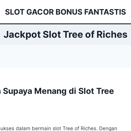
SLOT GACOR BONUS FANTASTIS
Jackpot Slot Tree of Riches
 Supaya Menang di Slot Tree
sukses dalam bermain slot Tree of Riches. Dengan