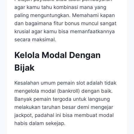
agar kamu tahu kombinasi mana yang
paling menguntungkan. Memahami kapan
dan bagaimana fitur bonus muncul sangat
krusial agar kamu bisa memanfaatkannya
secara maksimal.
Kelola Modal Dengan
Bijak
Kesalahan umum pemain slot adalah tidak
mengelola modal (bankroll) dengan baik.
Banyak pemain tergoda untuk langsung
melakukan taruhan besar demi mengejar
jackpot, padahal ini bisa membuat modal
habis dalam sekejap.