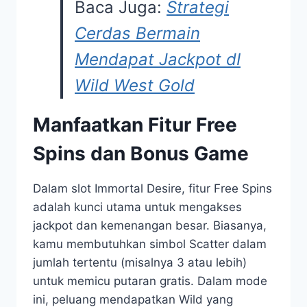
Baca Juga:
Strategi
Cerdas Bermain
Mendapat Jackpot dI
Wild West Gold
Manfaatkan Fitur Free
Spins dan Bonus Game
Dalam slot Immortal Desire, fitur Free Spins
adalah kunci utama untuk mengakses
jackpot dan kemenangan besar. Biasanya,
kamu membutuhkan simbol Scatter dalam
jumlah tertentu (misalnya 3 atau lebih)
untuk memicu putaran gratis. Dalam mode
ini, peluang mendapatkan Wild yang