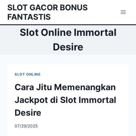
Skip
SLOT GACOR BONUS
to
FANTASTIS
content
Slot Online Immortal
Desire
SLOT ONLINE
Cara Jitu Memenangkan
Jackpot di Slot Immortal
Desire
07/29/2025