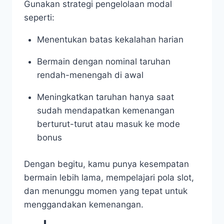
Gunakan strategi pengelolaan modal
seperti:
Menentukan batas kekalahan harian
Bermain dengan nominal taruhan
rendah-menengah di awal
Meningkatkan taruhan hanya saat
sudah mendapatkan kemenangan
berturut-turut atau masuk ke mode
bonus
Dengan begitu, kamu punya kesempatan
bermain lebih lama, mempelajari pola slot,
dan menunggu momen yang tepat untuk
menggandakan kemenangan.