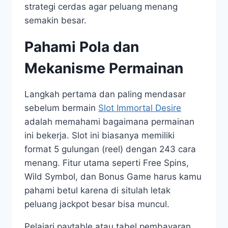
strategi cerdas agar peluang menang
semakin besar.
Pahami Pola dan
Mekanisme Permainan
Langkah pertama dan paling mendasar
sebelum bermain
Slot Immortal Desire
adalah memahami bagaimana permainan
ini bekerja. Slot ini biasanya memiliki
format 5 gulungan (reel) dengan 243 cara
menang. Fitur utama seperti Free Spins,
Wild Symbol, dan Bonus Game harus kamu
pahami betul karena di situlah letak
peluang jackpot besar bisa muncul.
Pelajari paytable atau tabel pembayaran