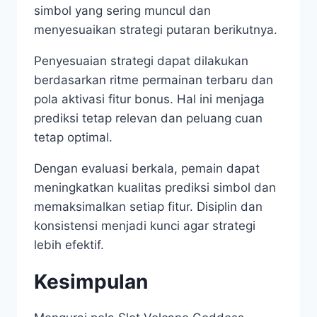
simbol yang sering muncul dan
menyesuaikan strategi putaran berikutnya.
Penyesuaian strategi dapat dilakukan
berdasarkan ritme permainan terbaru dan
pola aktivasi fitur bonus. Hal ini menjaga
prediksi tetap relevan dan peluang cuan
tetap optimal.
Dengan evaluasi berkala, pemain dapat
meningkatkan kualitas prediksi simbol dan
memaksimalkan setiap fitur. Disiplin dan
konsistensi menjadi kunci agar strategi
lebih efektif.
Kesimpulan