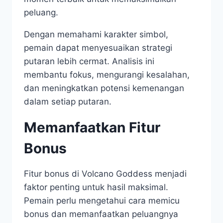
peluang.
Dengan memahami karakter simbol,
pemain dapat menyesuaikan strategi
putaran lebih cermat. Analisis ini
membantu fokus, mengurangi kesalahan,
dan meningkatkan potensi kemenangan
dalam setiap putaran.
Memanfaatkan Fitur
Bonus
Fitur bonus di Volcano Goddess menjadi
faktor penting untuk hasil maksimal.
Pemain perlu mengetahui cara memicu
bonus dan memanfaatkan peluangnya