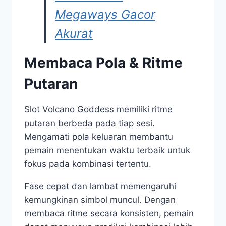
Megaways Gacor
Akurat
Membaca Pola & Ritme
Putaran
Slot Volcano Goddess memiliki ritme
putaran berbeda pada tiap sesi.
Mengamati pola keluaran membantu
pemain menentukan waktu terbaik untuk
fokus pada kombinasi tertentu.
Fase cepat dan lambat memengaruhi
kemungkinan simbol muncul. Dengan
membaca ritme secara konsisten, pemain